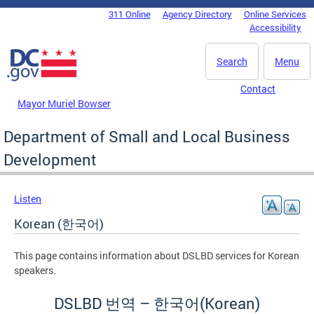
Skip to main content
311 Online
Agency Directory
Online Services
DC Agency Top Menu
Accessibility
Search
Menu
Contact
Mayor Muriel Bowser
Department of Small and Local Business
Development
Listen
Korean (한국어)
This page contains information about DSLBD services for Korean
speakers.
DSLBD 번역 – 한국어(Korean)