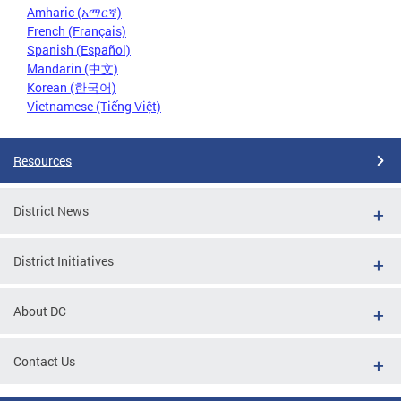
Amharic (አማርኛ)
French (Français)
Spanish (Español)
Mandarin (中文)
Korean (한국어)
Vietnamese (Tiếng Việt)
Resources
District News
District Initiatives
About DC
Contact Us